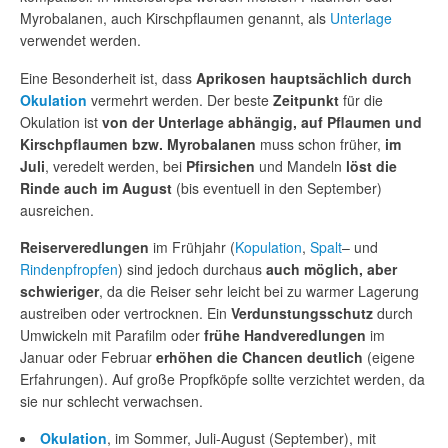
Myrobalanen, auch Kirschpflaumen genannt, als
Unterlage
verwendet werden.
Eine Besonderheit ist, dass
Aprikosen hauptsächlich durch
Okulation
vermehrt werden. Der beste
Zeitpunkt
für die
Okulation ist
von der Unterlage abhängig, auf Pflaumen und
Kirschpflaumen bzw. Myrobalanen
muss schon früher,
im
Juli
, veredelt werden, bei
Pfirsichen
und Mandeln
löst die
Rinde auch im August
(bis eventuell in den September)
ausreichen.
Reiserveredlungen
im Frühjahr (
Kopulation
,
Spalt
– und
Rindenpfropfen
) sind jedoch durchaus
auch möglich, aber
schwieriger
, da die Reiser sehr leicht bei zu warmer Lagerung
austreiben oder vertrocknen. Ein
Verdunstungsschutz
durch
Umwickeln mit Parafilm oder
frühe Handveredlungen
im
Januar oder Februar
erhöhen die Chancen deutlich
(eigene
Erfahrungen). Auf große Propfköpfe sollte verzichtet werden, da
sie nur schlecht verwachsen.
Okulation
, im Sommer, Juli-August (September), mit