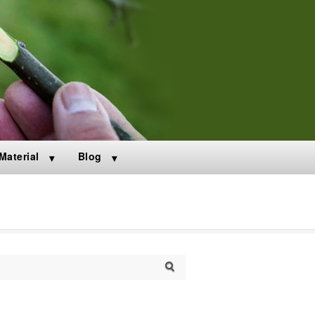
aterial
Blog
arch for: