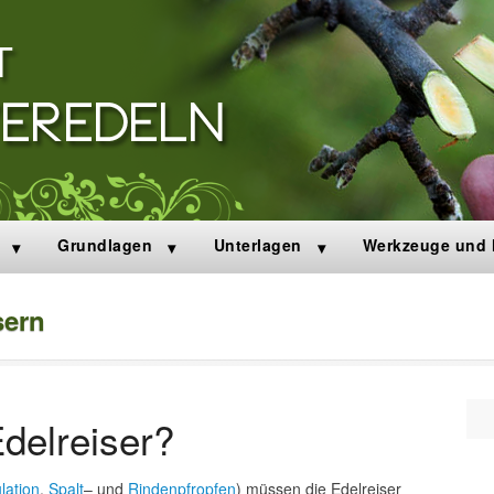
Grundlagen
Unterlagen
Werkzeuge und M
sern
Se
delreiser?
lation
,
Spalt
– und
Rindenpfropfen
) müssen die Edelreiser