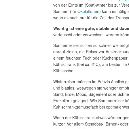
von der Ernte im (Spät)winter bis zur V
Sommer (für
Okulationen
) kann es nötig 
wenn es auch nur für die Zeit des Transpor
Wichtig ist eine gute, stabile und dau
vertauscht oder verwechselt werden können
Sommerreiser sollten so schnell wie mögl
darauf zielen, die Reiser vor Austrockn
einem feuchten Tuch oder Küchenpapier i
Kühlschrank (bei ca. 2°C), am besten im
Kühltasche.
Winterreiser müssen im Prinzip ähnlich g
und blattlos, weswegen sie weniger empfin
Sand, Erde, Moos, Sägemehl oder Schnee
Erdkellern gelagert. Wie Sommerreiser kö
Kühlschrankgemüsefach bei optimalerwei
Wenn der Kühlschrank etwas wärmer gestell
kürzer. Vor allem Steinobst-, Birnen- ode