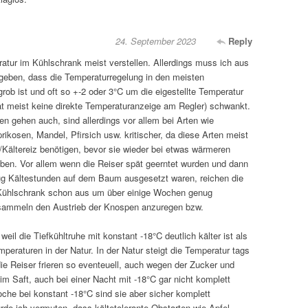
24. September 2023
Reply
tur im Kühlschrank meist verstellen. Allerdings muss ich aus
geben, dass die Temperaturregelung in den meisten
rob ist und oft so +-2 oder 3°C um die eigestellte Temperatur
at meist keine direkte Temperaturanzeige am Regler) schwankt.
 gehen auch, sind allerdings vor allem bei Arten wie
rikosen, Mandel, Pfirsich usw. kritischer, da diese Arten meist
/Kältereiz benötigen, bevor sie wieder bei etwas wärmeren
ben. Vor allem wenn die Reiser spät geerntet wurden und dann
ug Kältestunden auf dem Baum ausgesetzt waren, reichen die
 Kühlschrank schon aus um über einige Wochen genug
ammeln den Austrieb der Knospen anzuregen bzw.
, weil die Tiefkühltruhe mit konstant -18°C deutlich kälter ist als
peraturen in der Natur. In der Natur steigt die Temperatur tags
ie Reiser frieren so eventeuell, auch wegen der Zucker und
 im Saft, auch bei einer Nacht mit -18°C gar nicht komplett
che bei konstant -18°C sind sie aber sicher komplett
rde ich vermuten, dass kältetolerante Obstarten wie Apfel,