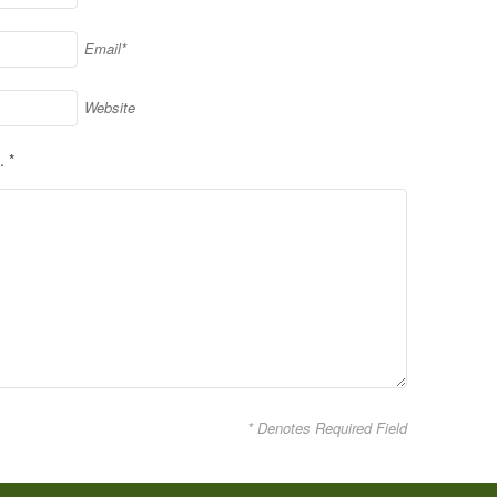
Email*
Website
.
*
* Denotes Required Field