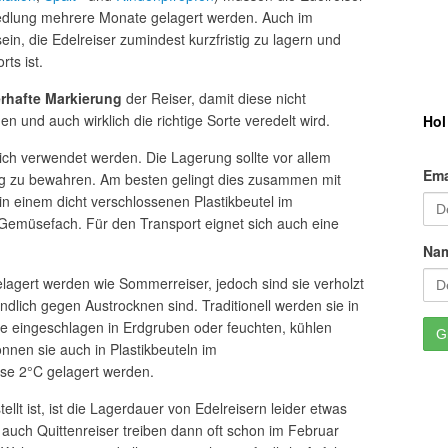
eredlung mehrere Monate gelagert werden. Auch im
sein, die Edelreiser zumindest kurzfristig zu lagern und
ts ist.
erhafte Markierung
der Reiser, damit diese nicht
 und auch wirklich die richtige Sorte veredelt wird.
Hol
ich verwendet werden. Die Lagerung sollte vor allem
Ema
ung zu bewahren. Am besten gelingt dies zusammen mit
n einem dicht verschlossenen Plastikbeutel im
 Gemüsefach. Für den Transport eignet sich auch eine
Na
elagert werden wie Sommerreiser, jedoch sind sie verholzt
dlich gegen Austrocknen sind. Traditionell werden sie in
 eingeschlagen in Erdgruben oder feuchten, kühlen
nnen sie auch in Plastikbeuteln im
se 2°C gelagert werden.
t ist, ist die Lagerdauer von Edelreisern leider etwas
r auch Quittenreiser treiben dann oft schon im Februar