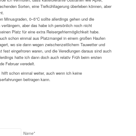
echenden Sorten, eine Tiefkühllagerung überleben können, aber
ht.
gen Minusgraden, 0–5°C sollte allerdings gehen und die
 verlängern, aber das habe ich persönlich noch nicht
 keinen Platz für eine extra Reisergefriermöglichkeit habe.
 auch schon einmal aus Platzmangel in einem großen Haufen
gert, wo sie dann wegen zwischenzeitlichem Tauwetter und
 fest eingefroren waren, und die Veredlungen daraus sind auch
erdings hatte ich dann doch auch relativ Früh beim ersten
de Februar veredelt.
t hilft schon einmal weiter, auch wenn ich keine
gserfahrungen beitragen kann.
Name*