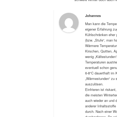
Johannes
Man kann die Tempera
eigener Erfahrung zu
Kühlschränken eher g
(bzw. „Stufe“, man h
Wärmere Temperaturen
Kirschen, Quitten, Ap
wenig „Kältestunden“
Temperaturen austrie
eventuell schon gen
6-8°C dauerthaft im
„Wärmestunden“ zu s
auszulösen.
Einfrieren ist riskant
die meisten Wintertem
auch wieder an und d
anderer Inhaltsstoffe
durch. Nach einer Wo
durchgefroren. Da wü